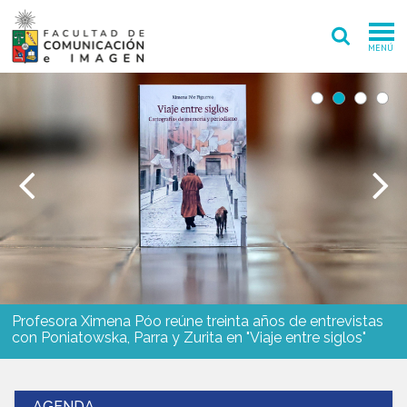
MENÚ
FACULTAD
PREGRADO
POSTGRADO
INVESTIGACIÓN CREACIÓN
EXTENSIÓN
INTERNACIONAL
Profesora Ximena Póo reúne treinta años de entrevistas
con Poniatowska, Parra y Zurita en "Viaje entre siglos"
ADMISIÓN
PERIODISMO
CINE Y TV
AGENDA