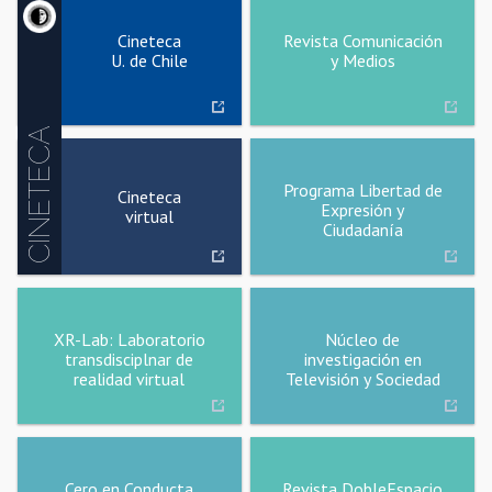
Cineteca
Revista Comunicación
U. de Chile
y Medios
CINETECA
Programa Libertad de
Cineteca
Expresión y
virtual
Ciudadanía
XR-Lab: Laboratorio
Núcleo de
transdisciplnar de
investigación en
realidad virtual
Televisión y Sociedad
Cero en Conducta
Revista DobleEspacio