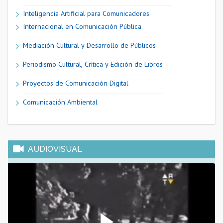
Inteligencia Artificial para Comunicadores
Internacional en Comunicación Pública
Mediación Cultural y Desarrollo de Públicos
Periodismo Cultural, Crítica y Edición de Libros
Proyectos de Comunicación Digital
Comunicación Ambiental
AUDIOVISUAL