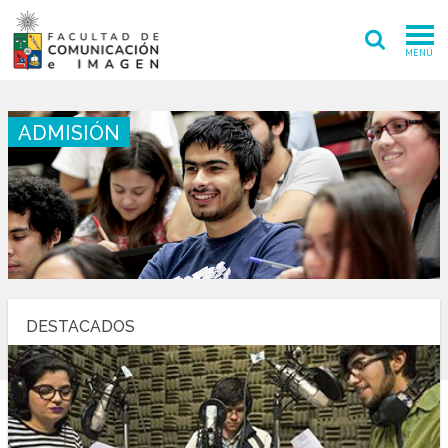
MENÚ
FACULTAD
ADMISIÓN
PREGRADO
POSTGRADO
INVESTIGACIÓN CREACIÓN
EXTENSIÓN
DESTACADOS
INTERNACIONAL
ADMISIÓN
PERIODISMO
CINE Y TV