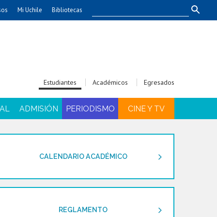
sos
Mi Uchile
Bibliotecas
nismo
Artes
Cs. Agronómicas
ticas
Cs. Forestales y Conservación
éuticas
Cs. Sociales
Estudiantes
Académicos
Egresados
uarias
Comunicación e Imagen
Economía y Negocios
AL
ADMISIÓN
PERIODISMO
CINE Y TV
dades
Gobierno
Odontología
Educación
Estudios Internacionales
CALENDARIO ACADÉMICO
ía de
Bachillerato
Hospital Clínico
REGLAMENTO