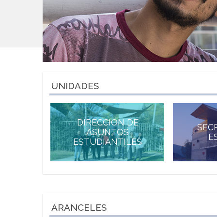
UNIDADES
DIRECCION DE
SEC
ASUNTOS
E
ESTUDIANTILES
ARANCELES