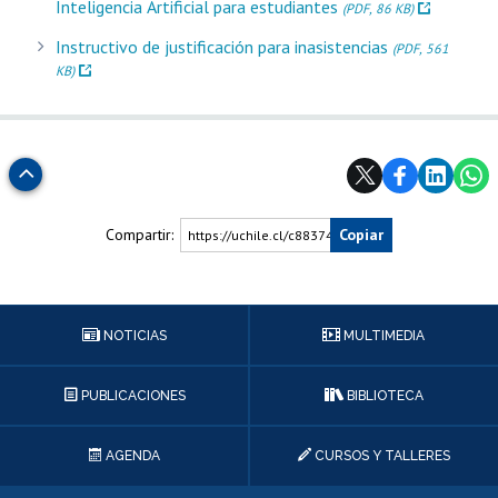
Inteligencia Artificial para estudiantes
(PDF, 86 KB)
Instructivo de justificación para inasistencias
(PDF, 561
KB)
Subir
Compartir:
Copiar
https://uchile.cl/c88374
NOTICIAS
MULTIMEDIA
PUBLICACIONES
BIBLIOTECA
AGENDA
CURSOS Y TALLERES