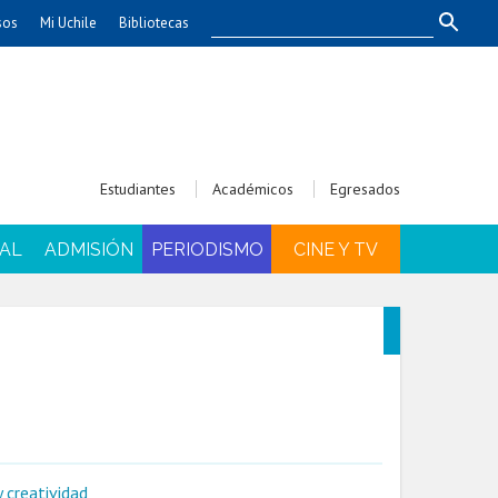
sos
Mi Uchile
Bibliotecas
nismo
Artes
Cs. Agronómicas
ticas
Cs. Forestales y Conservación
éuticas
Cs. Sociales
Estudiantes
Académicos
Egresados
uarias
Comunicación e Imagen
Economía y Negocios
AL
ADMISIÓN
PERIODISMO
CINE Y TV
dades
Gobierno
Odontología
Educación
Estudios Internacionales
ía de
Bachillerato
Hospital Clínico
 creatividad