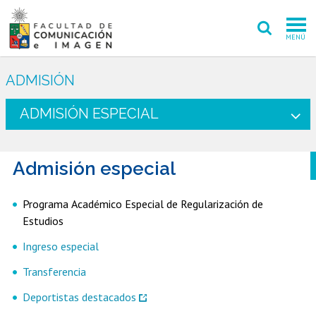
MENÚ
FACULTAD
ADMISIÓN
PREGRADO
ADMISIÓN ESPECIAL
POSTGRADO
Admisión especial
INVESTIGACIÓN CREACIÓN
EXTENSIÓN
Programa Académico Especial de Regularización de
Estudios
INTERNACIONAL
Ingreso especial
ADMISIÓN
Transferencia
PERIODISMO
CINE Y TV
Deportistas destacados