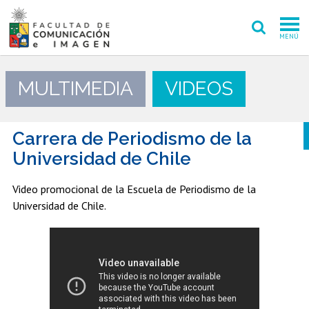
MENÚ
FACULTAD
MULTIMEDIA
VIDEOS
PREGRADO
POSTGRADO
Carrera de Periodismo de la
Universidad de Chile
INVESTIGACIÓN CREACIÓN
Video promocional de la Escuela de Periodismo de la
EXTENSIÓN
Universidad de Chile.
INTERNACIONAL
ADMISIÓN
PERIODISMO
CINE Y TV