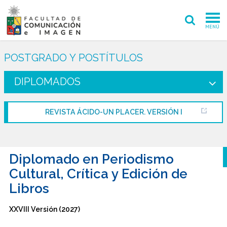
MENÚ
FACULTAD
POSTGRADO Y POSTÍTULOS
PREGRADO
DIPLOMADOS
POSTGRADO
REVISTA ÁCIDO-UN PLACER. VERSIÓN I
INVESTIGACIÓN CREACIÓN
EXTENSIÓN
Diplomado en Periodismo
INTERNACIONAL
Cultural, Crítica y Edición de
Libros
ADMISIÓN
XXVIII Versión (2027)
PERIODISMO
CINE Y TV