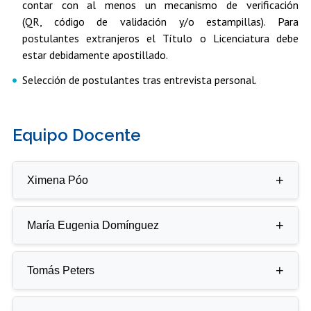
contar con al menos un mecanismo de verificación
(QR, código de validación y/o estampillas). Para
postulantes extranjeros el Título o Licenciatura debe
estar debidamente apostillado.
Selección de postulantes tras entrevista personal.
Equipo Docente
Ximena Póo
Profesora Titular de la Facultad de Comunicación e
María Eugenia Domínguez
Imagen de la Universidad de Chile. La profesora Póo es
Doctora en Estudios Latinoamericanos de la
Profesora Asociada de la Facultad de Comunicación e
Universidad de Chile, Magíster en Relaciones
Tomás Peters
Imagen de la Universidad de Chile. La profesora
Internacionales y Comunicación de la Universidad
Domínguez es Doctora en Comunicación y Máster en
Complutense (España) y periodista y Licenciada en
Profesor Asistente de la Facultad de Comunicación e