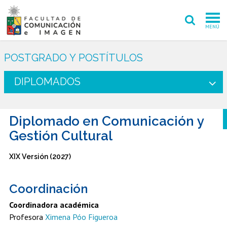
MENÚ
FACULTAD
POSTGRADO Y POSTÍTULOS
PREGRADO
DIPLOMADOS
POSTGRADO
Diplomado en Comunicación y
INVESTIGACIÓN CREACIÓN
Gestión Cultural
EXTENSIÓN
XIX Versión (2027)
INTERNACIONAL
Coordinación
ADMISIÓN
Coordinadora académica
PERIODISMO
CINE Y TV
Profesora
Ximena Póo Figueroa