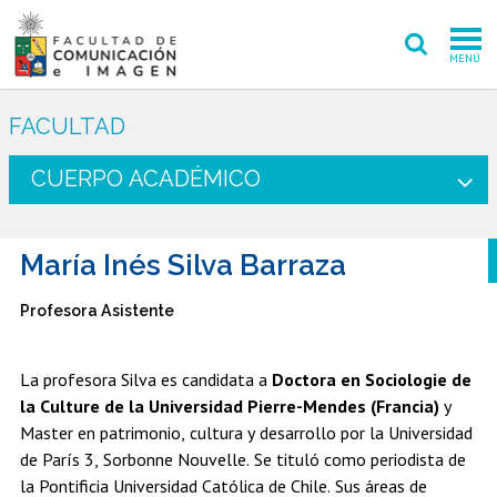
MENÚ
FACULTAD
FACULTAD
PREGRADO
CUERPO ACADÉMICO
POSTGRADO
María Inés Silva Barraza
INVESTIGACIÓN CREACIÓN
Profesora Asistente
EXTENSIÓN
INTERNACIONAL
La profesora Silva es candidata a
Doctora en Sociologie de
la Culture de la Universidad Pierre-Mendes (Francia)
y
ADMISIÓN
Master en patrimonio, cultura y desarrollo por la Universidad
de París 3, Sorbonne Nouvelle. Se tituló como periodista de
PERIODISMO
CINE Y TV
la Pontificia Universidad Católica de Chile. Sus áreas de