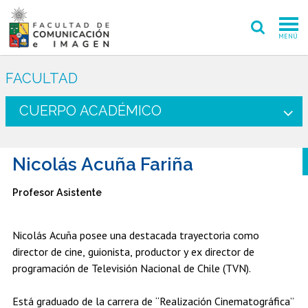
MENÚ
FACULTAD
FACULTAD
PREGRADO
CUERPO ACADÉMICO
POSTGRADO
Nicolás Acuña Fariña
INVESTIGACIÓN CREACIÓN
Profesor Asistente
EXTENSIÓN
INTERNACIONAL
Nicolás Acuña posee una destacada trayectoria como
director de cine, guionista, productor y ex director de
ADMISIÓN
programación de Televisión Nacional de Chile (TVN).
PERIODISMO
CINE Y TV
Está graduado de la carrera de “Realización Cinematográfica”