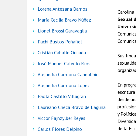
Lorena Antezana Barrios
Carolina
Sexual d
María Cecilia Bravo Núñez
Univers
Lionel Brossi Garavaglia
Comunicac
Comunica
Pachi Bustos Peñafiel
Cristián Cabalín Quijada
Sus línea
sexualida
José Manuel Calvelo Ríos
organizac
Alejandra Carmona Cannobbio
En pregra
Alejandra Carmona López
escritura
Paola Castillo Villagrán
desde un
profesio
Laureano Checa Bravo de Laguna
y Polític
Victor Fajnzylber Reyes
Diversida
de la Es
Carlos Flores Delpino