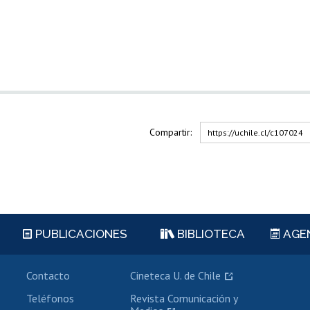
Compartir:
https://uchile.cl/c107024
PUBLICACIONES
BIBLIOTECA
AGE
Contacto
Cineteca U. de Chile
Teléfonos
Revista Comunicación y