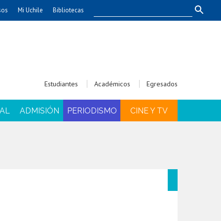
sos
Mi Uchile
Bibliotecas
nismo
Artes
Cs. Agronómicas
ticas
Cs. Forestales y Conservación
éuticas
Cs. Sociales
Estudiantes
Académicos
Egresados
uarias
Comunicación e Imagen
Economía y Negocios
AL
ADMISIÓN
PERIODISMO
CINE Y TV
dades
Gobierno
Odontología
Educación
Estudios Internacionales
ía de
Bachillerato
Hospital Clínico