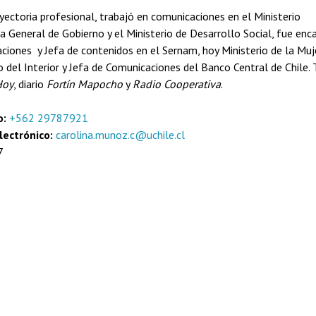
yectoria profesional, trabajó en comunicaciones en el Ministerio
a General de Gobierno y el Ministerio de Desarrollo Social, fue enc
ciones y Jefa de contenidos en el Sernam, hoy Ministerio de la Muje
io del Interior y Jefa de Comunicaciones del Banco Central de Chi
Hoy
, diario
Fortín Mapocho
y
Radio Cooperativa
.
o:
+562 29787921
lectrónico:
carolina.munoz.c@uchile.cl
7