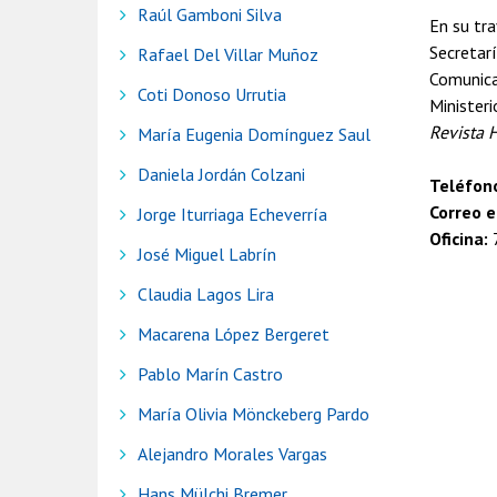
Raúl Gamboni Silva
En su tra
Secretarí
Rafael Del Villar Muñoz
Comunica
Coti Donoso Urrutia
Minister
Revista 
María Eugenia Domínguez Saul
Daniela Jordán Colzani
Teléfon
Correo e
Jorge Iturriaga Echeverría
​Oficina:
José Miguel Labrín
Claudia Lagos Lira
Macarena López Bergeret
Pablo Marín Castro
María Olivia Mönckeberg Pardo
Alejandro Morales Vargas
Hans Mülchi Bremer