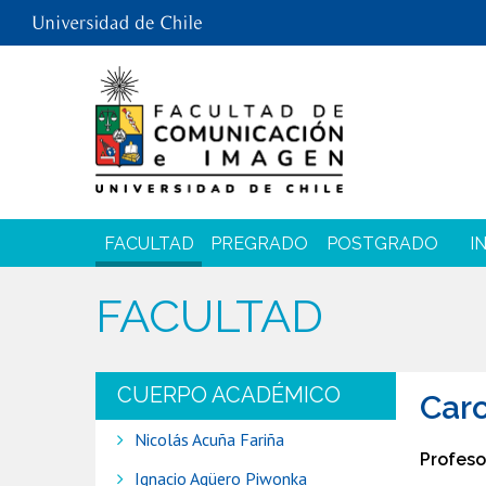
FACULTAD
PREGRADO
POSTGRADO
I
FACULTAD
CUERPO ACADÉMICO
Caro
Nicolás Acuña Fariña
Profeso
Ignacio Agüero Piwonka