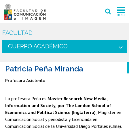
MENÚ
FACULTAD
FACULTAD
PREGRADO
CUERPO ACADÉMICO
POSTGRADO
Patricia Peña Miranda
INVESTIGACIÓN CREACIÓN
Profesora Asistente
EXTENSIÓN
INTERNACIONAL
La profesora Peña es
Master Research New Media,
Information and Society, por The London School of
ADMISIÓN
Economics and Political Science (Inglaterra)
, Magíster en
Comunicación Social y periodista y Licenciada en
PERIODISMO
CINE Y TV
Comunicación Social de la Universidad Diego Portales (Chile).