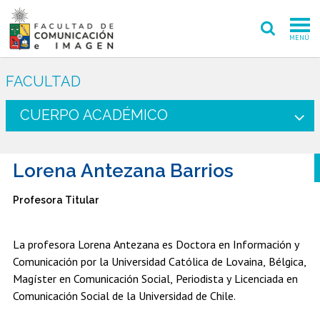
MENÚ
FACULTAD
FACULTAD
PREGRADO
CUERPO ACADÉMICO
POSTGRADO
Lorena Antezana Barrios
INVESTIGACIÓN CREACIÓN
Profesora Titular
EXTENSIÓN
INTERNACIONAL
La profesora Lorena Antezana es Doctora en Información y
Comunicación por la Universidad Católica de Lovaina, Bélgica,
ADMISIÓN
Magíster en Comunicación Social, Periodista y Licenciada en
Comunicación Social de la Universidad de Chile.
PERIODISMO
CINE Y TV