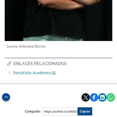
Lorena Antezana Barrios
ENLACES RELACIONADOS
Portafolio Académico
Subir
Compartir:
Copiar
https://uchile.cl/c46610