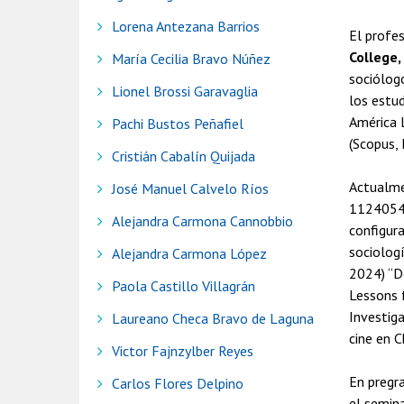
Lorena Antezana Barrios
El profe
College,
María Cecilia Bravo Núñez
sociólogo
Lionel Brossi Garavaglia
los estud
América L
Pachi Bustos Peñafiel
(Scopus, 
Cristián Cabalín Quijada
Actualme
José Manuel Calvelo Ríos
11240541
Alejandra Carmona Cannobbio
configura
sociologí
Alejandra Carmona López
2024) “D
Paola Castillo Villagrán
Lessons 
Investig
Laureano Checa Bravo de Laguna
cine en C
Victor Fajnzylber Reyes
En pregra
Carlos Flores Delpino
el semina