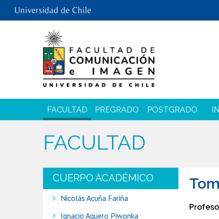
FACULTAD
PREGRADO
POSTGRADO
I
FACULTAD
CUERPO ACADÉMICO
Tom
Nicolás Acuña Fariña
Profeso
Ignacio Agüero Piwonka