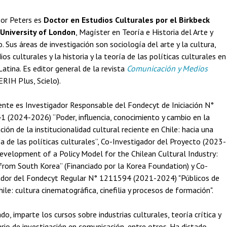
sor Peters es
Doctor en Estudios Culturales por el Birkbeck
 University of London
, Magíster en Teoría e Historia del Arte y
. Sus áreas de investigación son sociología del arte y la cultura,
ios culturales y la historia y la teoría de las políticas culturales en
atina. Es editor general de la revista
Comunicación y Medios
ERIH Plus, Scielo).
nte es Investigador Responsable del Fondecyt de Iniciación N°
 (2024-2026) “Poder, influencia, conocimiento y cambio en la
ción de la institucionalidad cultural reciente en Chile: hacia una
a de las políticas culturales”, Co-Investigador del Proyecto (2023-
evelopment of a Policy Model for the Chilean Cultural Industry:
from South Korea” (Financiado por la Korea Foundation) y Co-
ador del Fondecyt Regular N° 1211594 (2021-2024) "Públicos de
hile: cultura cinematográfica, cinefilia y procesos de formación".
do, imparte los cursos sobre industrias culturales, teoría crítica y
rio de investigación en comunicación, entre otros. Ha dictado,