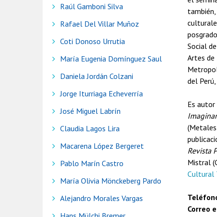
Raúl Gamboni Silva
también, 
culturale
Rafael Del Villar Muñoz
posgrado
Coti Donoso Urrutia
Social de
Artes de 
María Eugenia Domínguez Saul
Metropoli
Daniela Jordán Colzani
del Perú,
Jorge Iturriaga Echeverría
Es autor 
José Miguel Labrín
Imagina
(Metales
Claudia Lagos Lira
publicaci
Macarena López Bergeret
Revista P
Mistral (
Pablo Marín Castro
Cultural
María Olivia Mönckeberg Pardo
Teléfon
Alejandro Morales Vargas
Correo e
Hans Mülchi Bremer