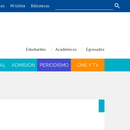
sos
Mi Uchile
Bibliotecas
nismo
Artes
Cs. Agronómicas
ticas
Cs. Forestales y Conservación
éuticas
Cs. Sociales
Estudiantes
Académicos
Egresados
uarias
Comunicación e Imagen
Economía y Negocios
AL
ADMISIÓN
PERIODISMO
CINE Y TV
dades
Gobierno
Odontología
Educación
Estudios Internacionales
ía de
Bachillerato
Hospital Clínico