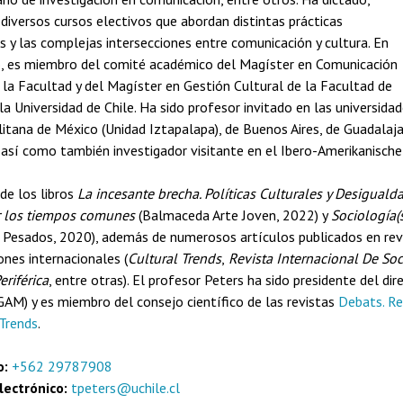
diversos cursos electivos que abordan distintas prácticas
s y las complejas intersecciones entre comunicación y cultura. En
, es miembro del comité académico del Magíster en Comunicación
 la Facultad y del Magíster en Gestión Cultural de la Facultad de
la Universidad de Chile. Ha sido profesor invitado en las universi
tana de México (Unidad Iztapalapa), de Buenos Aires, de Guadalajar
 así como también investigador visitante en el Ibero-Amerikanische
de los libros
La incesante brecha. Políticas Culturales y Desiguald
r los tiempos comunes
(Balmaceda Arte Joven, 2022) y
Sociología(s
 Pesados, 2020), además de numerosos artículos publicados en rev
ones internacionales (
Cultural Trends
,
Revista Internacional De Soc
eriférica
, entre otras). El profesor Peters ha sido presidente del di
GAM) y es miembro del consejo científico de las revistas
Debats. Re
 Trends
.
o:
+562 29787908
lectrónico:
tpeters@uchile.cl