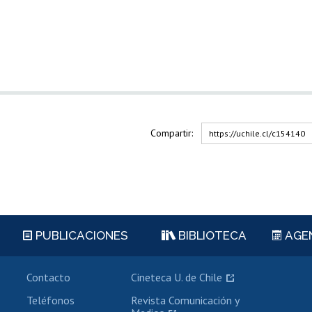
Compartir:
https://uchile.cl/c154140
PUBLICACIONES
BIBLIOTECA
AGE
Contacto
Cineteca U. de Chile
Teléfonos
Revista Comunicación y