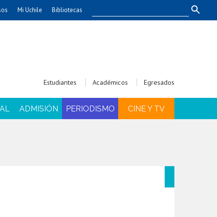
sos
Mi Uchile
Bibliotecas
nismo
Artes
Cs. Agronómicas
ticas
Cs. Forestales y Conservación
éuticas
Cs. Sociales
Estudiantes
Académicos
Egresados
uarias
Comunicación e Imagen
Economía y Negocios
AL
ADMISIÓN
PERIODISMO
CINE Y TV
dades
Gobierno
Odontología
Educación
Estudios Internacionales
ía de
Bachillerato
Hospital Clínico