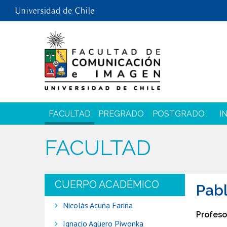
FACULTAD
PREGRADO
POSTGRADO
I
FACULTAD
CUERPO ACADÉMICO
Pabl
Nicolás Acuña Fariña
Profeso
Ignacio Agüero Piwonka