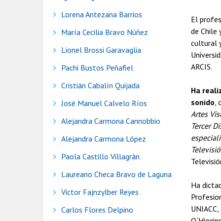
Lorena Antezana Barrios
El profe
de Chile 
María Cecilia Bravo Núñez
cultural 
Lionel Brossi Garavaglia
Universid
ARCIS.
Pachi Bustos Peñafiel
Cristián Cabalín Quijada
Ha reali
sonido
,
José Manuel Calvelo Ríos
Artes Vi
Alejandra Carmona Cannobbio
Tercer Di
especiali
Alejandra Carmona López
Televisi
Paola Castillo Villagrán
Televisi
Laureano Checa Bravo de Laguna
Ha dictad
Victor Fajnzylber Reyes
Profesion
UNIACC, 
Carlos Flores Delpino
O`Higgins