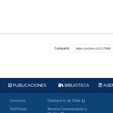
Compartir:
https://uchile.cl/c217068
PUBLICACIONES
BIBLIOTECA
AGE
Contacto
Cineteca U. de Chile
Teléfonos
Revista Comunicación y