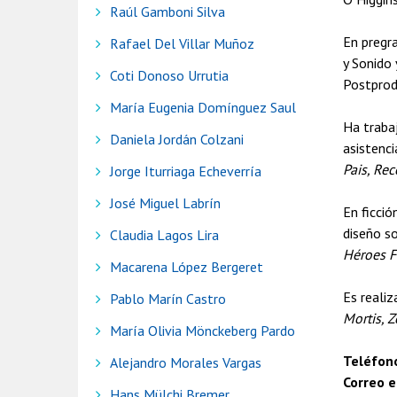
Raúl Gamboni Silva
En pregra
Rafael Del Villar Muñoz
y Sonido
Coti Donoso Urrutia
Postprod
María Eugenia Domínguez Saul
Ha traba
Daniela Jordán Colzani
asistenci
Pais, Rec
Jorge Iturriaga Echeverría
José Miguel Labrín
En ficció
diseño s
Claudia Lagos Lira
Héroes F
Macarena López Bergeret
Es reali
Pablo Marín Castro
Mortis, Z
María Olivia Mönckeberg Pardo
Teléfon
Alejandro Morales Vargas
Correo e
Hans Mülchi Bremer