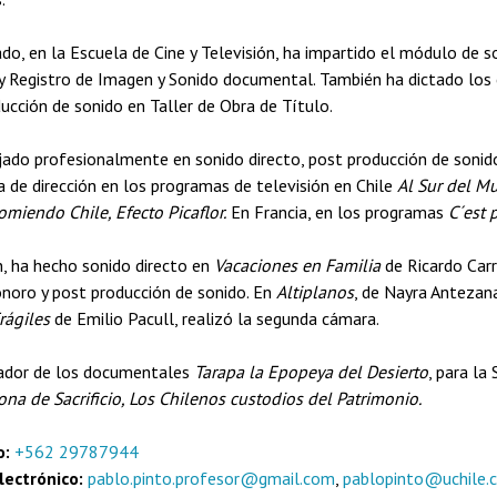
do, en la Escuela de Cine y Televisión, ha impartido el módulo de 
 y Registro de Imagen y Sonido documental. También ha dictado los
ucción de sonido en Taller de Obra de Título.
jado profesionalmente en sonido directo, post producción de sonid
a de dirección en los programas de televisión en Chile
Al Sur del Mu
omiendo Chile, Efecto Picaflor.
En Francia, en los programas
C´est 
n, ha hecho sonido directo en
Vacaciones en Familia
de Ricardo Carr
onoro y post producción de sonido. En
Altiplanos
, de Nayra Antezana,
rágiles
de Emilio Pacull, realizó la segunda cámara.
zador de los documentales
Tarapa la Epopeya del Desierto
, para la
ona de Sacrificio, Los Chilenos custodios del Patrimonio.
o:
+562 29787944
lectrónico:
pablo.pinto.profesor@gmail.com
,
pablopinto@uchile.c