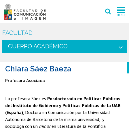
MENÚ
FACULTAD
FACULTAD
PREGRADO
CUERPO ACADÉMICO
POSTGRADO
Chiara Sáez Baeza
INVESTIGACIÓN CREACIÓN
Profesora Asociada
EXTENSIÓN
INTERNACIONAL
La profesora Sáez es
Posdoctorada en Políticas Públicas
del Instituto de Gobierno y Políticas Públicas de la UAB
ADMISIÓN
(España)
, Doctora en Comunicación por la Universidad
Autónoma de Barcelona de la misma universidad,
y
PERIODISMO
CINE Y TV
socióloga con un
minor
en literatura de la Pontificia