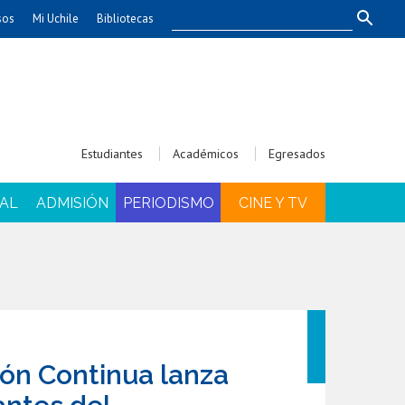
sos
Mi Uchile
Bibliotecas
nismo
Artes
Cs. Agronómicas
ticas
Cs. Forestales y Conservación
éuticas
Cs. Sociales
Estudiantes
Académicos
Egresados
uarias
Comunicación e Imagen
Economía y Negocios
AL
ADMISIÓN
PERIODISMO
CINE Y TV
dades
Gobierno
Odontología
Educación
Estudios Internacionales
ía de
Bachillerato
Hospital Clínico
ión Continua lanza