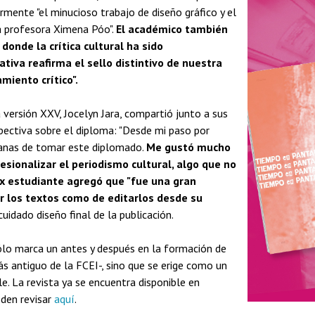
rmente "el minucioso trabajo de diseño gráfico y el
la profesora Ximena Póo".
El académico también
donde la crítica cultural ha sido
tiva reafirma el sello distintivo de nuestra
miento crítico".
 versión XXV, Jocelyn Jara, compartió junto a sus
ectiva sobre el diploma: "Desde mi paso por
ganas de tomar este diplomado.
Me gustó mucho
sionalizar el periodismo cultural, algo que no
ex estudiante agregó que "fue una gran
ir los textos como de editarlos desde su
uidado diseño final de la publicación.
sólo marca un antes y después en la formación de
ás antiguo de la FCEI-, sino que se erige como un
e. La revista ya se encuentra disponible en
eden revisar
aquí
.