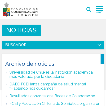
MENÚ
FACULTAD
NOTICIAS
PREGRADO
BUSCADOR
POSTGRADO
Por título o palabra clave
INVESTIGACIÓN CREACIÓN
Archivo de noticias
EXTENSIÓN
Universidad de Chile es la institución académica
Todas
más valorada por la ciudadanía
INTERNACIONAL
Última semana
Último mes
DAEC FCEI lanza campaña de salud mental
Último año
ADMISIÓN
“Hablando nos cuidamos”
Desde
Resultados convocatoria Becas de Colaboración
PERIODISMO
CINE Y TV
FCEI y Asociación Chilena de Semiótica organizaron