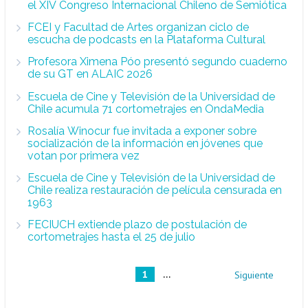
el XIV Congreso Internacional Chileno de Semiótica
Estudiantes
Académicos
Egresados
Hasta
FCEI y Facultad de Artes organizan ciclo de
escucha de podcasts en la Plataforma Cultural
Profesora Ximena Póo presentó segundo cuaderno
de su GT en ALAIC 2026
Escuela de Cine y Televisión de la Universidad de
Chile acumula 71 cortometrajes en OndaMedia
Rosalía Winocur fue invitada a exponer sobre
socialización de la información en jóvenes que
votan por primera vez
Escuela de Cine y Televisión de la Universidad de
Chile realiza restauración de película censurada en
1963
FECIUCH extiende plazo de postulación de
cortometrajes hasta el 25 de julio
...
1
Siguiente