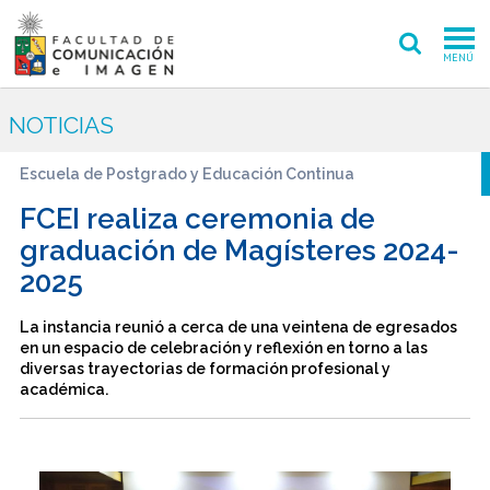
MENÚ
FACULTAD
NOTICIAS
PREGRADO
Escuela de Postgrado y Educación Continua
POSTGRADO
FCEI realiza ceremonia de
graduación de Magísteres 2024-
INVESTIGACIÓN CREACIÓN
2025
EXTENSIÓN
La instancia reunió a cerca de una veintena de egresados
en un espacio de celebración y reflexión en torno a las
INTERNACIONAL
diversas trayectorias de formación profesional y
académica.
ADMISIÓN
PERIODISMO
CINE Y TV