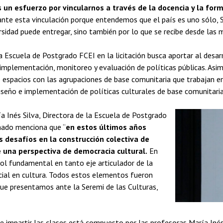
 esfuerzo por vincularnos a través de la docencia y la formac
e esta vinculación porque entendemos que el país es uno sólo, San
ersidad puede entregar, sino también por lo que se recibe desde las
 Escuela de Postgrado FCEI en la licitación busca aportar al desar
, implementación, monitoreo y evaluación de políticas públicas. Asim
e espacios con las agrupaciones de base comunitaria que trabajan e
iseño e implementación de políticas culturales de base comunitaria 
ía Inés Silva, Directora de la Escuela de Postgrado
mado menciona que “
en estos últimos años
 desafíos en la construcción colectiva de
de una perspectiva de democracia cultural.
En
ol fundamental en tanto eje articulador de la
social en cultura. Todos estos elementos fueron
ue presentamos ante la Seremi de las Culturas,
 impartir las clases está compuesto por las profesoras María Inés