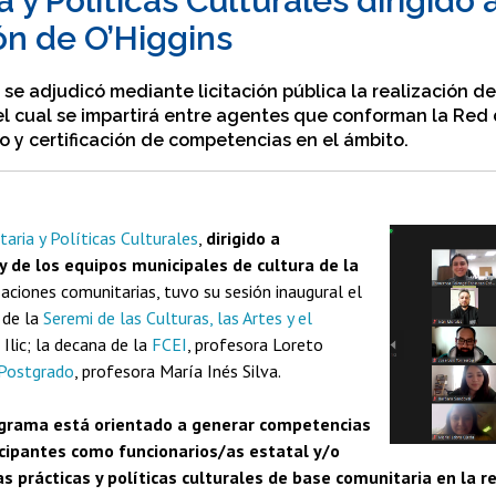
 y Políticas Culturales dirigido 
ón de O’Higgins
se adjudicó mediante licitación pública la realización d
 el cual se impartirá entre agentes que conforman la Red 
o y certificación de competencias en el ámbito.
ria y Políticas Culturales
,
dirigido a
 de los equipos municipales de cultura de la
aciones comunitarias, tuvo su sesión inaugural el
 de la
Seremi de las Culturas, las Artes y el
r Ilic; la decana de la
FCEI
, profesora Loreto
 Postgrado
, profesora María Inés Silva.
ograma está orientado a generar competencias
icipantes como funcionarios/as estatal y/o
s prácticas y políticas culturales de base comunitaria en la re