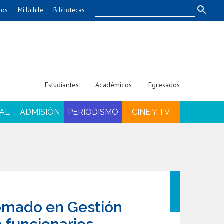
sos
Mi Uchile
Bibliotecas
nismo
Artes
Cs. Agronómicas
ticas
Cs. Forestales y Conservación
éuticas
Cs. Sociales
Estudiantes
Académicos
Egresados
uarias
Comunicación e Imagen
Economía y Negocios
AL
ADMISIÓN
PERIODISMO
CINE Y TV
dades
Gobierno
Odontología
Educación
Estudios Internacionales
ía de
Bachillerato
Hospital Clínico
omado en Gestión