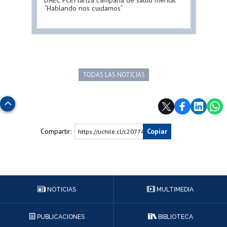
DAEC FCEI lanza campaña de salud mental
“Hablando nos cuidamos”
TODAS LAS NOTICIAS
Subir
Compartir:
Copiar
https://uchile.cl/c207747
NOTICIAS
MULTIMEDIA
PUBLICACIONES
BIBLIOTECA