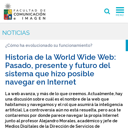
MENÚ
FACULTAD
NOTICIAS
PREGRADO
¿Cómo ha evolucionado su funcionamiento?
POSTGRADO
Historia de la World Wide Web:
Pasado, presente y futuro del
INVESTIGACIÓN CREACIÓN
sistema que hizo posible
navegar en Internet
EXTENSIÓN
INTERNACIONAL
La web avanza, y más de lo que creemos. Actualmente, hay
una discusión sobre cuál es el nombre de la web que
habitamos y navegamos y el rol que asumirá la inteligencia
ADMISIÓN
artificial. La controversia aún no está resuelta, pero acá te
contaremos por donde parece navegar la propia Internet
PERIODISMO
CINE Y TV
junto al profesor Alejandro Morales, académico y jefe de
Medios Digitales de la Dirección de Servicios de