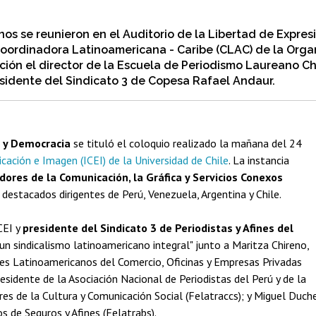
nos se reunieron en el Auditorio de la Libertad de Expres
Coordinadora Latinoamericana - Caribe (CLAC) de la Orga
ción el director de la Escuela de Periodismo Laureano Ch
residente del Sindicato 3 de Copesa Rafael Andaur.
n y Democracia
se tituló el coloquio realizado la mañana del 24
cación e Imagen (ICEI) de la Universidad de Chile
. La instancia
dores de la Comunicación, la Gráfica y Servicios Conexos
 destacados dirigentes de Perú, Venezuela, Argentina y Chile.
CEI y
presidente del Sindicato 3 de Periodistas y Afines del
un sindicalismo latinoamericano integral" junto a Maritza Chireno,
res Latinoamericanos del Comercio, Oficinas y Empresas Privadas
residente de la Asociación Nacional de Periodistas del Perú y de la
s de la Cultura y Comunicación Social (Felatraccs); y Miguel Duche
 de Seguros y Afines (Felatrabs).