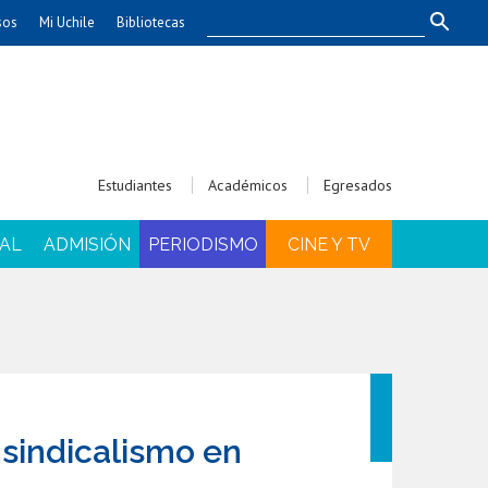
sos
Mi Uchile
Bibliotecas
nismo
Artes
Cs. Agronómicas
ticas
Cs. Forestales y Conservación
éuticas
Cs. Sociales
Estudiantes
Académicos
Egresados
uarias
Comunicación e Imagen
Economía y Negocios
AL
ADMISIÓN
PERIODISMO
CINE Y TV
dades
Gobierno
Odontología
Educación
Estudios Internacionales
ía de
Bachillerato
Hospital Clínico
sindicalismo en