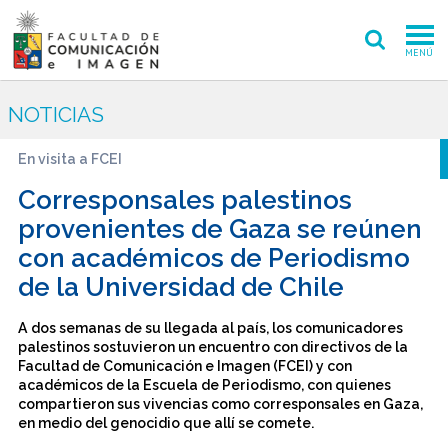
MENÚ
FACULTAD
NOTICIAS
PREGRADO
En visita a FCEI
POSTGRADO
Corresponsales palestinos
provenientes de Gaza se reúnen
INVESTIGACIÓN CREACIÓN
con académicos de Periodismo
de la Universidad de Chile
EXTENSIÓN
INTERNACIONAL
A dos semanas de su llegada al país, los comunicadores
palestinos sostuvieron un encuentro con directivos de la
Facultad de Comunicación e Imagen (FCEI) y con
ADMISIÓN
académicos de la Escuela de Periodismo, con quienes
compartieron sus vivencias como corresponsales en Gaza,
PERIODISMO
CINE Y TV
en medio del genocidio que allí se comete.