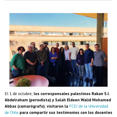
Estudiantes
Académicos
Egresados
El 1 de octubre,
los corresponsales palestinos Rakan S.I.
Abdelraham (periodista) y Salah Eldeen Walid Mohamed
Abbas (camarógrafo)
,
visitaron la
FCEI de la Universidad
de Chile
para compartir sus testimonios con los docentes