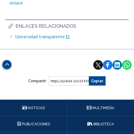
enlace
Estudiantes
Académicos
Egresados
ENLACES RELACIONADOS
Universidad transparente
Subir
Compartir:
Copiar
https://uchile.cl/c154390
NOTICIAS
MULTIMEDIA
PUBLICACIONES
BIBLIOTECA