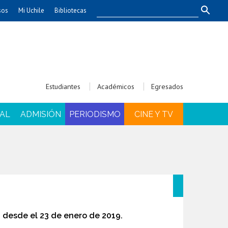
sos
Mi Uchile
Bibliotecas
nismo
Artes
Cs. Agronómicas
ticas
Cs. Forestales y Conservación
éuticas
Cs. Sociales
Estudiantes
Académicos
Egresados
uarias
Comunicación e Imagen
Economía y Negocios
AL
ADMISIÓN
PERIODISMO
CINE Y TV
dades
Gobierno
Odontología
Educación
Estudios Internacionales
ía de
Bachillerato
Hospital Clínico
 desde el 23 de enero de 2019.