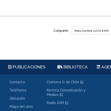
Compartir:
https://uchile.cl/c154390
PUBLICACIONES
BIBLIOTECA
AGE
Contacto
Cineteca U. de Chile
Teléfonos
Revista Comunicación y
Medios
Ubicación
Radio JGM
Mapa del sitio