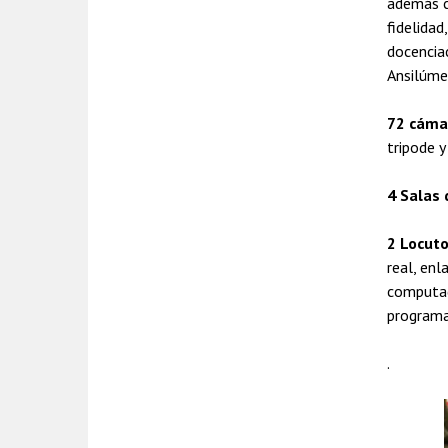
además c
fidelida
docencia
Ansilúme
72 cámar
tripode y
4 Salas 
2 Locuto
real, enl
computado
programa
.