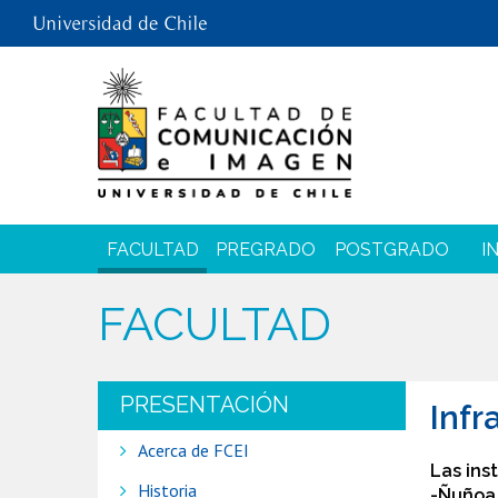
FACULTAD
PREGRADO
POSTGRADO
I
FACULTAD
PRESENTACIÓN
Infr
Acerca de FCEI
Las ins
Historia
-Ñuñoa,