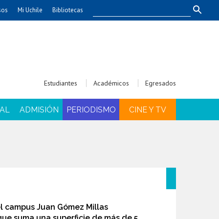
sos
Mi Uchile
Bibliotecas
nismo
Artes
Cs. Agronómicas
ticas
Cs. Forestales y Conservación
éuticas
Cs. Sociales
Estudiantes
Académicos
Egresados
uarias
Comunicación e Imagen
Economía y Negocios
AL
ADMISIÓN
PERIODISMO
CINE Y TV
dades
Gobierno
Odontología
Educación
Estudios Internacionales
ía de
Bachillerato
Hospital Clínico
del campus Juan Gómez Millas
que suma una superficie de más de 5