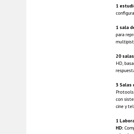
1 estudi
configur
1 sala d
para rep
multipist
20 salas
HD, basa
respuest
3 Salas 
Protools
con sist
cine y tel
1 Labora
HD:
Comp