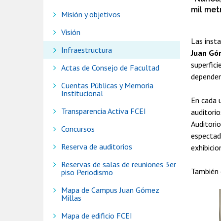
mil met
Misión y objetivos
Visión
Las inst
Infraestructura
Juan Gó
superfic
Actas de Consejo de Facultad
dependenc
Cuentas Públicas y Memoria
Institucional
En cada 
Transparencia Activa FCEI
auditorio
Auditori
Concursos
espectad
Reserva de auditorios
exhibicio
Reservas de salas de reuniones 3er
También 
piso Periodismo
Mapa de Campus Juan Gómez
Millas
Mapa de edificio FCEI