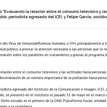
io "Evaluando la relación entre el consumo televisivo y l
dds, periodista egresado del ICEI, y Felipe García, sociól
ón del Virus de Inmunodeficiencia Humana, o VIH, principalmente a 
alud público a prestar la atención necesaria a las personas que lo n
ormación sobre los pacientes en tratamiento y gracias al programa de
relación entre el consumo televisivo y las actitudes hacia personas 
discriminación de un número importante de la población hacia perso
odista egresado del Instituto de la Comunicación e Imagen, ICEI, de
do, se presentó en el Instituto el pasado 31 de mayo en el marco 
". Dicho estudio es el primero de la ONG Plataforma Social, entida
ales a la ciudadanía.