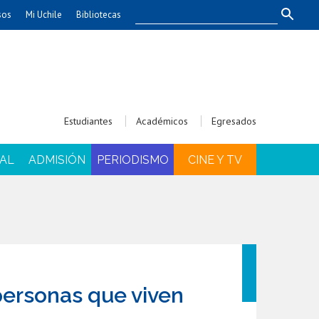
sos
Mi Uchile
Bibliotecas
nismo
Artes
Cs. Agronómicas
ticas
Cs. Forestales y Conservación
éuticas
Cs. Sociales
Estudiantes
Académicos
Egresados
uarias
Comunicación e Imagen
Economía y Negocios
AL
ADMISIÓN
PERIODISMO
CINE Y TV
dades
Gobierno
Odontología
Educación
Estudios Internacionales
ía de
Bachillerato
Hospital Clínico
personas que viven