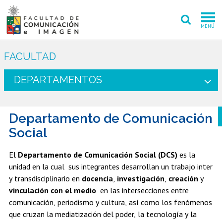
MENÚ
FACULTAD
FACULTAD
PREGRADO
DEPARTAMENTOS
POSTGRADO
Departamento de Comunicación
INVESTIGACIÓN CREACIÓN
Social
EXTENSIÓN
El
Departamento de Comunicación Social (DCS)
es la
INTERNACIONAL
unidad en la cual sus integrantes desarrollan un trabajo inter
y transdisciplinario en
docencia
,
investigación
,
creación
y
ADMISIÓN
vinculación con el medio
en las intersecciones entre
comunicación, periodismo y cultura, así como los fenómenos
PERIODISMO
CINE Y TV
que cruzan la mediatización del poder, la tecnología y la