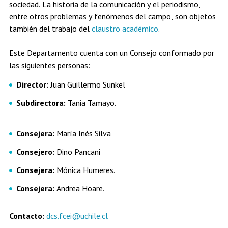
sociedad. La historia de la comunicación y el periodismo,
Estudiantes
Académicos
Egresados
entre otros problemas y fenómenos del campo, son objetos
también del trabajo del
claustro académico
.
Este Departamento cuenta con un Consejo conformado por
las siguientes personas:
Director:
Juan Guillermo Sunkel
Subdirectora:
Tania Tamayo.
Consejera:
María Inés Silva
Consejero:
Dino Pancani
Consejera:
Mónica Humeres.
Consejera:
Andrea Hoare.
Contacto:
dcs.fcei@uchile.cl