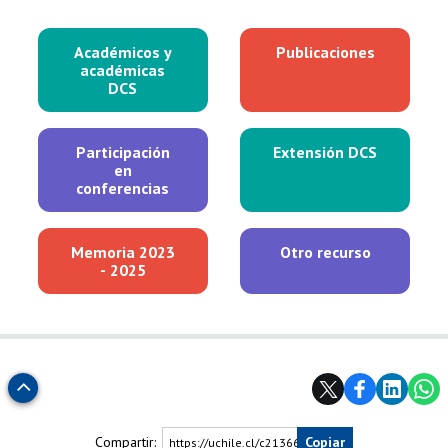
Académicos y
Publicaciones
académicas
DCS
Participación
Extensión DCS
en
conferencias
Memoria 2023
Otro recurso
- 2025
Subir
Compartir:
Copiar
https://uchile.cl/c213665