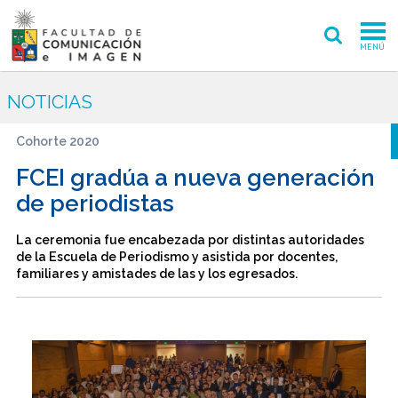
MENÚ
FACULTAD
NOTICIAS
PREGRADO
Cohorte 2020
POSTGRADO
FCEI gradúa a nueva generación
de periodistas
INVESTIGACIÓN CREACIÓN
La ceremonia fue encabezada por distintas autoridades
EXTENSIÓN
de la Escuela de Periodismo y asistida por docentes,
familiares y amistades de las y los egresados.
INTERNACIONAL
ADMISIÓN
PERIODISMO
CINE Y TV