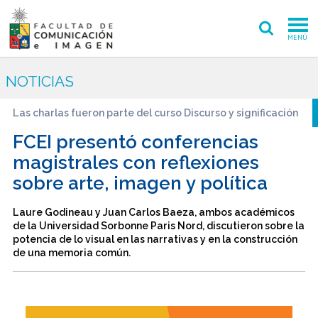
MENÚ
FACULTAD
NOTICIAS
PREGRADO
Las charlas fueron parte del curso Discurso y significación
POSTGRADO
FCEI presentó conferencias
magistrales con reflexiones
INVESTIGACIÓN CREACIÓN
sobre arte, imagen y política
EXTENSIÓN
Laure Godineau y Juan Carlos Baeza, ambos académicos
de la Universidad Sorbonne Paris Nord, discutieron sobre la
INTERNACIONAL
potencia de lo visual en las narrativas y en la construcción
de una memoria común.
ADMISIÓN
PERIODISMO
CINE Y TV