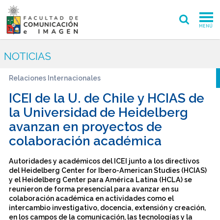
MENÚ
FACULTAD
NOTICIAS
PREGRADO
Relaciones Internacionales
POSTGRADO
ICEI de la U. de Chile y HCIAS de
la Universidad de Heidelberg
INVESTIGACIÓN CREACIÓN
avanzan en proyectos de
colaboración académica
EXTENSIÓN
INTERNACIONAL
Autoridades y académicos del ICEI junto a los directivos
del Heidelberg Center for Ibero-American Studies (HCIAS)
y el Heidelberg Center para América Latina (HCLA) se
ADMISIÓN
reunieron de forma presencial para avanzar en su
colaboración académica en actividades como el
PERIODISMO
CINE Y TV
intercambio investigativo, docencia, extensión y creación,
en los campos de la comunicación, las tecnologías y la