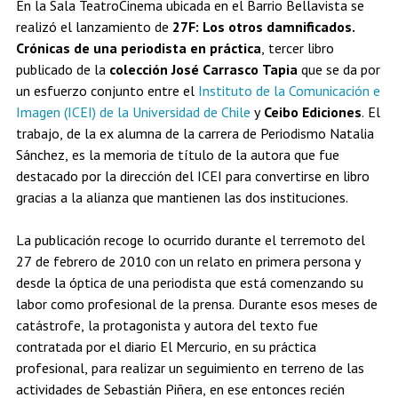
En la Sala TeatroCinema ubicada en el Barrio Bellavista se
Estudiantes
Académicos
Egresados
realizó el lanzamiento de
27F: Los otros damnificados.
Crónicas de una periodista en práctica
, tercer libro
publicado de la
colección José Carrasco Tapia
que se da por
un esfuerzo conjunto entre el
Instituto de la Comunicación e
Imagen (ICEI) de la Universidad de Chile
y
Ceibo Ediciones
. El
trabajo, de la ex alumna de la carrera de Periodismo Natalia
Sánchez, es la memoria de título de la autora que fue
destacado por la dirección del ICEI para convertirse en libro
gracias a la alianza que mantienen las dos instituciones.
La publicación recoge lo ocurrido durante el terremoto del
27 de febrero de 2010 con un relato en primera persona y
desde la óptica de una periodista que está comenzando su
labor como profesional de la prensa. Durante esos meses de
catástrofe, la protagonista y autora del texto fue
contratada por el diario El Mercurio, en su práctica
profesional, para realizar un seguimiento en terreno de las
actividades de Sebastián Piñera, en ese entonces recién