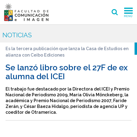
MENÚ
FACULTAD
NOTICIAS
PREGRADO
Es la tercera publicación que lanza la Casa de Estudios en
alianza con Ceibo Ediciones
POSTGRADO
Se lanzó libro sobre el 27F de ex
INVESTIGACIÓN CREACIÓN
alumna del ICEI
EXTENSIÓN
El trabajo fue destacado por la Directora del ICEI y Premio
Nacional de Periodismo 2009, María Olivia Mönckeberg, la
INTERNACIONAL
académica y Premio Nacional de Periodismo 2007, Faride
Zerán, y César Baeza Hidalgo, periodista de agencia UP y
coeditor de Otramerica.
ADMISIÓN
PERIODISMO
CINE Y TV