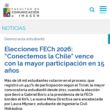
MENÚ
FACULTAD
NOTICIAS
PREGRADO
Democracia estudiantil
POSTGRADO
Elecciones FECh 2026:
“Conectemos la Chile” vence
INVESTIGACIÓN CREACIÓN
con la mayor participación en 15
años
EXTENSIÓN
INTERNACIONAL
Más de 18 mil estudiantes votaron en el proceso, que
registró un 49,1% de participación según el Tricel, la mayor
convocatoria estudiantil desde 2011, cuando la elección
ADMISIÓN
que llevó a Gabriel Boric a la presidencia de la FECh
bordeó el 60%. La nueva Mesa Directiva será encabezada
PERIODISMO
CINE Y TV
por Laura Mlynarz, estudiante de Ingeniería Civil
Hidráulica.