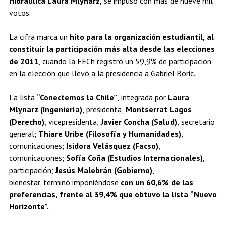
Hidráulica Laura Mlynarz,
se impuso con más de nueve mil
votos.
La cifra marca un
hito para la organización estudiantil, al
constituir la participación más alta desde las elecciones
de 2011
, cuando la FECh registró un 59,9% de participación
en la elección que llevó a la presidencia a Gabriel Boric.
La lista
“Conectemos la Chile”
, integrada por
Laura
Mlynarz (Ingeniería)
, presidenta;
Montserrat Lagos
(Derecho)
, vicepresidenta;
Javier Concha (Salud)
, secretario
general;
Thiare Uribe (Filosofía y Humanidades)
,
comunicaciones;
Isidora Velásquez (Facso)
,
comunicaciones;
Sofía Coña (Estudios Internacionales)
,
participación;
Jesús Malebrán (Gobierno)
,
bienestar, terminó imponiéndose
con un 60,6% de las
preferencias, frente al 39,4% que obtuvo la lista “Nuevo
Horizonte”.