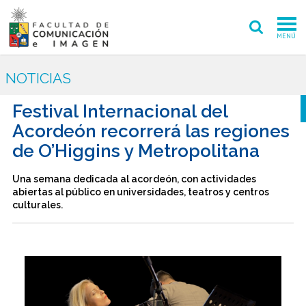
MENÚ
FACULTAD
NOTICIAS
PREGRADO
Festival Internacional del
Acordeón recorrerá las regiones
POSTGRADO
de O’Higgins y Metropolitana
INVESTIGACIÓN CREACIÓN
Una semana dedicada al acordeón, con actividades
EXTENSIÓN
abiertas al público en universidades, teatros y centros
culturales.
INTERNACIONAL
ADMISIÓN
PERIODISMO
CINE Y TV