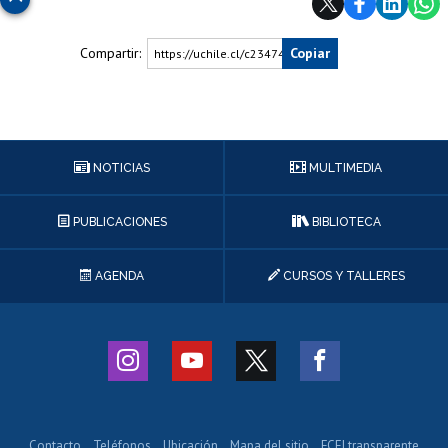
Compartir:
Copiar
https://uchile.cl/c234743
NOTICIAS
MULTIMEDIA
PUBLICACIONES
BIBLIOTECA
AGENDA
CURSOS Y TALLERES
Contacto
Teléfonos
Ubicación
Mapa del sitio
FCEI transparente