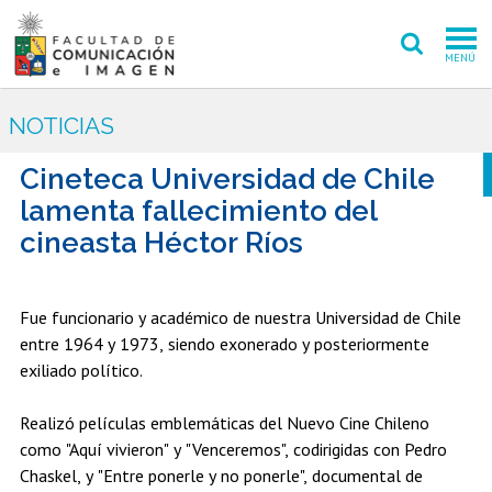
MENÚ
FACULTAD
NOTICIAS
PREGRADO
Cineteca Universidad de Chile
lamenta fallecimiento del
POSTGRADO
cineasta Héctor Ríos
INVESTIGACIÓN CREACIÓN
EXTENSIÓN
Fue funcionario y académico de nuestra Universidad de Chile
entre 1964 y 1973, siendo exonerado y posteriormente
INTERNACIONAL
exiliado político.
ADMISIÓN
Realizó películas emblemáticas del Nuevo Cine Chileno
como "Aquí vivieron" y "Venceremos", codirigidas con Pedro
PERIODISMO
CINE Y TV
Chaskel, y "Entre ponerle y no ponerle", documental de