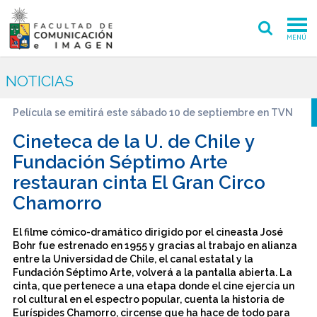
MENÚ
FACULTAD
NOTICIAS
PREGRADO
Película se emitirá este sábado 10 de septiembre en TVN
POSTGRADO
Cineteca de la U. de Chile y
Fundación Séptimo Arte
INVESTIGACIÓN CREACIÓN
restauran cinta El Gran Circo
Chamorro
EXTENSIÓN
INTERNACIONAL
El filme cómico-dramático dirigido por el cineasta José
Bohr fue estrenado en 1955 y gracias al trabajo en alianza
entre la Universidad de Chile, el canal estatal y la
ADMISIÓN
Fundación Séptimo Arte, volverá a la pantalla abierta. La
cinta, que pertenece a una etapa donde el cine ejercía un
PERIODISMO
CINE Y TV
rol cultural en el espectro popular, cuenta la historia de
Euríspides Chamorro, circense que ha hace de todo para