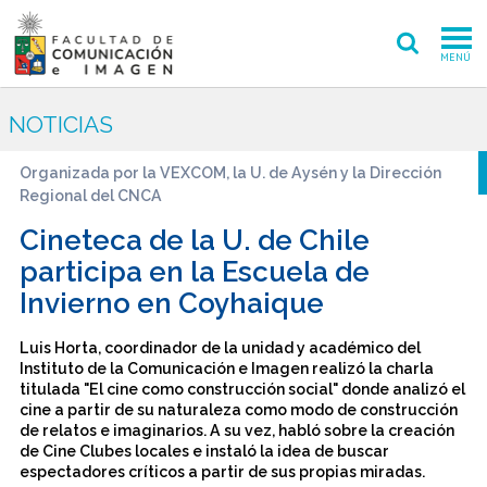
MENÚ
FACULTAD
NOTICIAS
PREGRADO
Organizada por la VEXCOM, la U. de Aysén y la Dirección
Regional del CNCA
POSTGRADO
Cineteca de la U. de Chile
INVESTIGACIÓN CREACIÓN
participa en la Escuela de
Invierno en Coyhaique
EXTENSIÓN
Luis Horta, coordinador de la unidad y académico del
INTERNACIONAL
Instituto de la Comunicación e Imagen realizó la charla
titulada "El cine como construcción social" donde analizó el
ADMISIÓN
cine a partir de su naturaleza como modo de construcción
de relatos e imaginarios. A su vez, habló sobre la creación
de Cine Clubes locales e instaló la idea de buscar
PERIODISMO
CINE Y TV
espectadores críticos a partir de sus propias miradas.