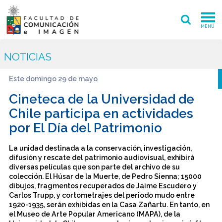
MENÚ
FACULTAD
NOTICIAS
PREGRADO
Este domingo 29 de mayo
POSTGRADO
Cineteca de la Universidad de
Chile participa en actividades
INVESTIGACIÓN CREACIÓN
por El Día del Patrimonio
EXTENSIÓN
La unidad destinada a la conservación, investigación,
difusión y rescate del patrimonio audiovisual, exhibirá
INTERNACIONAL
diversas películas que son parte del archivo de su
colección. El Húsar de la Muerte, de Pedro Sienna; 15000
ADMISIÓN
dibujos, fragmentos recuperados de Jaime Escudero y
Carlos Trupp, y cortometrajes del periodo mudo entre
1920-1935, serán exhibidas en la Casa Zañartu. En tanto, en
PERIODISMO
CINE Y TV
el Museo de Arte Popular Americano (MAPA), de la