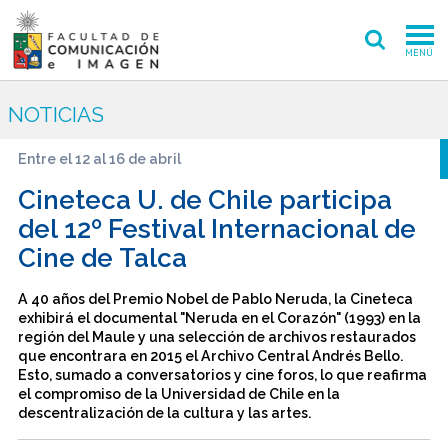
MENÚ
FACULTAD
NOTICIAS
PREGRADO
Entre el 12 al 16 de abril
POSTGRADO
Cineteca U. de Chile participa
del 12º Festival Internacional de
INVESTIGACIÓN CREACIÓN
Cine de Talca
EXTENSIÓN
A 40 años del Premio Nobel de Pablo Neruda, la Cineteca
exhibirá el documental "Neruda en el Corazón" (1993) en la
INTERNACIONAL
región del Maule y una selección de archivos restaurados
que encontrara en 2015 el Archivo Central Andrés Bello.
ADMISIÓN
Esto, sumado a conversatorios y cine foros, lo que reafirma
el compromiso de la Universidad de Chile en la
descentralización de la cultura y las artes.
PERIODISMO
CINE Y TV