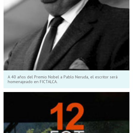
A 40 años del Premio Nobel a Pablo Neruda, el escritor será
homenajeado en FICTALCA.