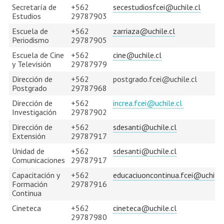
Secretaría de
+562
secestudiosfcei@uchile.cl
Estudiantes
Académicos
Egresados
Estudios
29787903
Escuela de
+562
zarriaza@uchile.cl
Periodismo
29787905
Escuela de Cine
+562
cine@uchile.cl
y Televisión
29787979
Dirección de
+562
postgrado.fcei@uchile.cl
Postgrado
29787968
Dirección de
+562
increa.fcei@uchile.cl
Investigación
29787902
Dirección de
+562
sdesanti@uchile.cl
Extensión
29787917
Unidad de
+562
sdesanti@uchile.cl
Comunicaciones
29787917
Capacitación y
+562
educaciuoncontinua.fcei@uchile.
Formación
29787916
Continua
Cineteca
+562
cineteca@uchile.cl
29787980