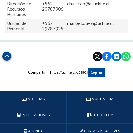
Dirección de
+562
dhuertao@u.uchile.cl
Recursos
29787906
Humanos
Unidad de
+562
maribel.oliva@uchile.cl
Personal
29787925
Subir
Compartir:
Copiar
https://uchile.cl/c58928
NOTICIAS
MULTIMEDIA
PUBLICACIONES
BIBLIOTECA
AGENDA
CURSOS Y TALLERES