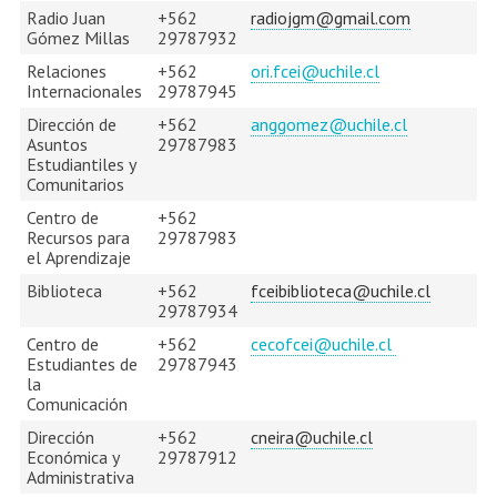
Radio Juan
+562
radiojgm@gmail.com
Gómez Millas
29787932
Relaciones
+562
ori.fcei@uchile.cl
Internacionales
29787945
Dirección de
+562
anggomez@uchile.cl
Asuntos
29787983
Estudiantiles y
Comunitarios
Centro de
+562
Recursos para
29787983
el Aprendizaje
Biblioteca
+562
fceibiblioteca@uchile.cl
29787934
Centro de
+562
cecofcei@uchile.cl
Estudiantes de
29787943
la
Comunicación
Dirección
+562
cneira@uchile.cl
Económica y
29787912
Administrativa