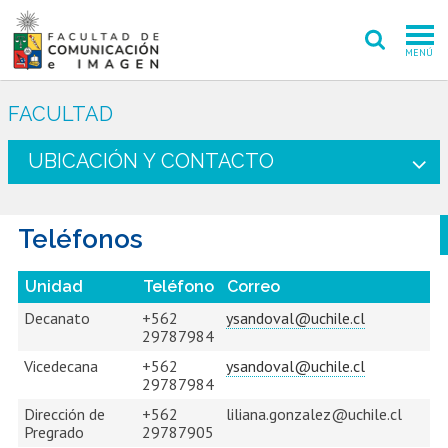
MENÚ
FACULTAD
FACULTAD
PREGRADO
UBICACIÓN Y CONTACTO
POSTGRADO
Teléfonos
INVESTIGACIÓN CREACIÓN
EXTENSIÓN
Unidad
Teléfono
Correo
Decanato
+562
ysandoval@uchile.cl
INTERNACIONAL
29787984
Vicedecana
+562
ysandoval@uchile.cl
ADMISIÓN
29787984
Dirección de
+562
liliana.gonzalez@uchile.cl
PERIODISMO
CINE Y TV
Pregrado
29787905