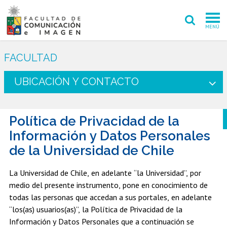
MENÚ
FACULTAD
FACULTAD
PREGRADO
UBICACIÓN Y CONTACTO
POSTGRADO
Política de Privacidad de la
INVESTIGACIÓN CREACIÓN
Información y Datos Personales
EXTENSIÓN
de la Universidad de Chile
INTERNACIONAL
La Universidad de Chile, en adelante “la Universidad”, por
medio del presente instrumento, pone en conocimiento de
ADMISIÓN
todas las personas que accedan a sus portales, en adelante
“los(as) usuarios(as)”, la Política de Privacidad de la
PERIODISMO
CINE Y TV
Información y Datos Personales que a continuación se