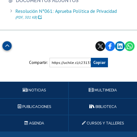
DOCUMENTOS ADJUNTOS
Resolución N°061: Aprueba Política de Privacidad
(PDF, 301 KB)
Subir
Compartir:
Copiar
https://uchile.cl/c231338
NOTICIAS
MULTIMEDIA
PUBLICACIONES
BIBLIOTECA
AGENDA
CURSOS Y TALLERES