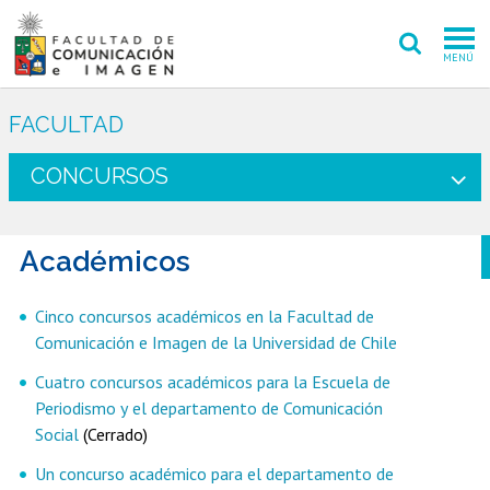
MENÚ
FACULTAD
FACULTAD
PREGRADO
CONCURSOS
POSTGRADO
Académicos
INVESTIGACIÓN CREACIÓN
EXTENSIÓN
Cinco concursos académicos en la Facultad de
Comunicación e Imagen de la Universidad de Chile
INTERNACIONAL
Cuatro concursos académicos para la Escuela de
ADMISIÓN
Periodismo y el departamento de Comunicación
Social
(Cerrado)
PERIODISMO
CINE Y TV
Un concurso académico para el departamento de