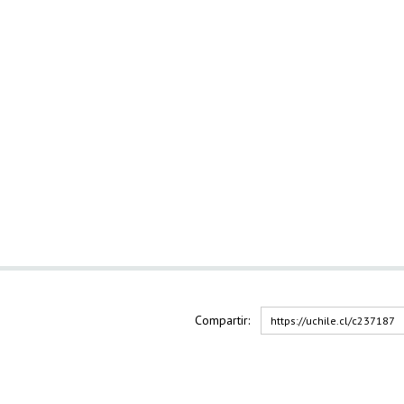
Compartir:
https://uchile.cl/c237187