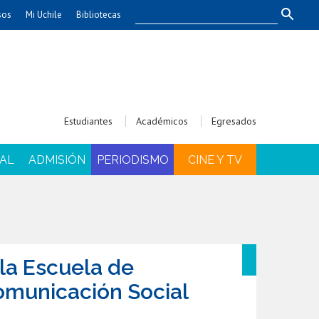
sos
Mi Uchile
Bibliotecas
nismo
Artes
Cs. Agronómicas
ticas
Cs. Forestales y Conservación
éuticas
Cs. Sociales
Estudiantes
Académicos
Egresados
uarias
Comunicación e Imagen
Economía y Negocios
AL
ADMISIÓN
PERIODISMO
CINE Y TV
dades
Gobierno
Odontología
Educación
Estudios Internacionales
ía de
Bachillerato
la Escuela de
Hospital Clínico
omunicación Social