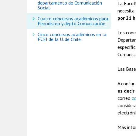
departamento de Comunicación
La Facul
Social
necesita
por 21 h
Cuatro concursos académicos para
Periodismo y depto Comunicación
Los concu
Cinco concursos académicos en la
FCEI de la U. de Chile
Departam
específic
Comunica
Las Base
A contar 
es decir
correo
co
consider
electróni
Más info