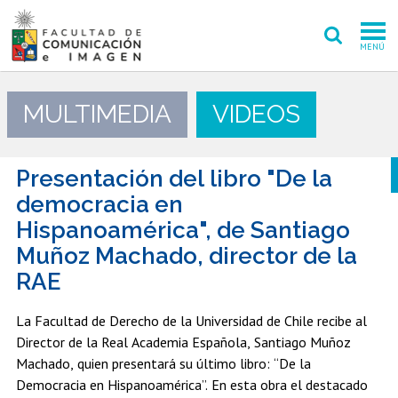
MENÚ
FACULTAD
MULTIMEDIA
VIDEOS
PREGRADO
POSTGRADO
Presentación del libro "De la
democracia en
INVESTIGACIÓN CREACIÓN
Hispanoamérica", de Santiago
Muñoz Machado, director de la
EXTENSIÓN
RAE
INTERNACIONAL
La Facultad de Derecho de la Universidad de Chile recibe al
ADMISIÓN
Director de la Real Academia Española, Santiago Muñoz
Machado, quien presentará su último libro: “De la
PERIODISMO
CINE Y TV
Democracia en Hispanoamérica”. En esta obra el destacado