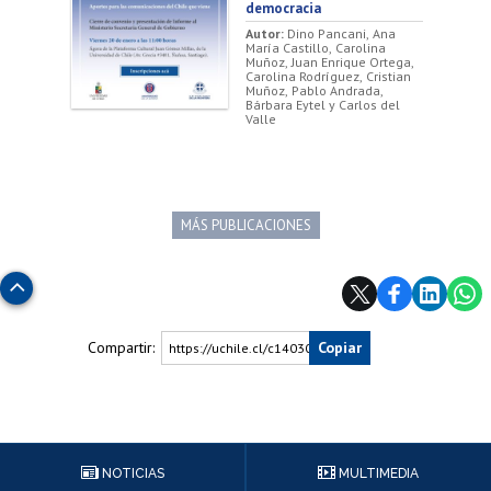
democracia
Autor:
Dino Pancani, Ana
María Castillo, Carolina
Muñoz, Juan Enrique Ortega,
Carolina Rodríguez, Cristian
Muñoz, Pablo Andrada,
Bárbara Eytel y Carlos del
Valle
MÁS PUBLICACIONES
Subir
Compartir:
Copiar
https://uchile.cl/c140303
NOTICIAS
MULTIMEDIA