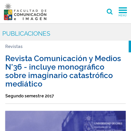
MENÚ
FACULTAD
PUBLICACIONES
PREGRADO
Revistas
POSTGRADO
Revista Comunicación y Medios
N°36 - incluye monográfico
INVESTIGACIÓN CREACIÓN
sobre imaginario catastrófico
mediático
EXTENSIÓN
INTERNACIONAL
Segundo semestre 2017
ADMISIÓN
PERIODISMO
CINE Y TV