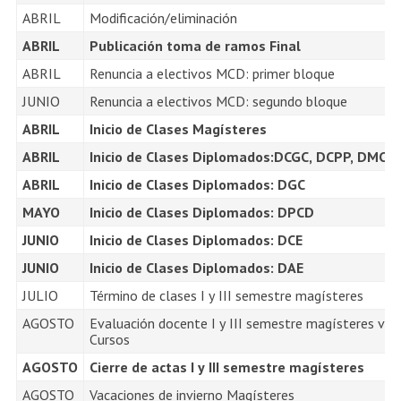
Estudiantes
Académicos
Egresados
ABRIL
Modificación/eliminación
ABRIL
Publicación toma de ramos Final
ABRIL
Renuncia a electivos MCD: primer bloque
JUNIO
Renuncia a electivos MCD: segundo bloque
ABRIL
Inicio de Clases Magísteres
ABRIL
Inicio de Clases Diplomados:DCGC, DCPP, DMC,
ABRIL
Inicio de Clases Diplomados: DGC
MAYO
Inicio de Clases Diplomados: DPCD
JUNIO
Inicio de Clases Diplomados: DCE
JUNIO
Inicio de Clases Diplomados: DAE
JULIO
Término de clases I y III semestre magísteres
AGOSTO
Evaluación docente I y III semestre magísteres vía
Cursos
AGOSTO
Cierre de actas I y III semestre magísteres
AGOSTO
Vacaciones de invierno Magísteres