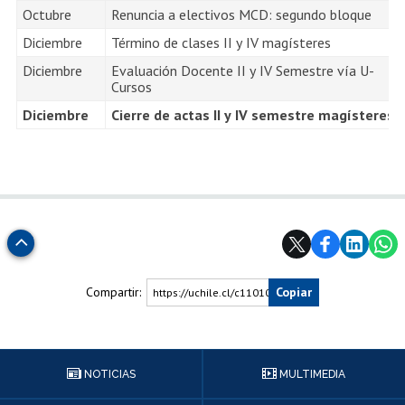
Octubre
Renuncia a electivos MCD: segundo bloque
Diciembre
Término de clases II y IV magísteres
Diciembre
Evaluación Docente II y IV Semestre vía U-
Cursos
Diciembre
Cierre de actas II y IV semestre magísteres
Subir
Compartir:
Copiar
https://uchile.cl/c110109
NOTICIAS
MULTIMEDIA