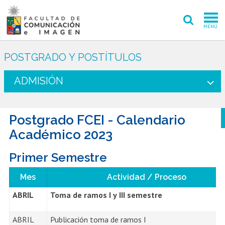
MENÚ
FACULTAD
POSTGRADO Y POSTÍTULOS
PREGRADO
ADMISIÓN
POSTGRADO
Postgrado FCEI - Calendario
INVESTIGACIÓN CREACIÓN
Académico 2023
EXTENSIÓN
Primer Semestre
INTERNACIONAL
Mes
Actividad / Proceso
ADMISIÓN
ABRIL
Toma de ramos I y III semestre
PERIODISMO
CINE Y TV
ABRIL
Publicación toma de ramos I