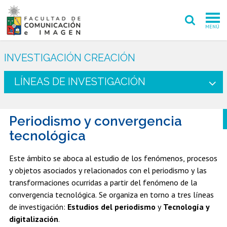
MENÚ
FACULTAD
INVESTIGACIÓN CREACIÓN
PREGRADO
LÍNEAS DE INVESTIGACIÓN
POSTGRADO
Periodismo y convergencia
INVESTIGACIÓN CREACIÓN
tecnológica
EXTENSIÓN
Este ámbito se aboca al estudio de los fenómenos, procesos
INTERNACIONAL
y objetos asociados y relacionados con el periodismo y las
transformaciones ocurridas a partir del fenómeno de la
ADMISIÓN
convergencia tecnológica. Se organiza en torno a tres líneas
de investigación:
Estudios del periodismo
y
Tecnología y
PERIODISMO
CINE Y TV
digitalización
.