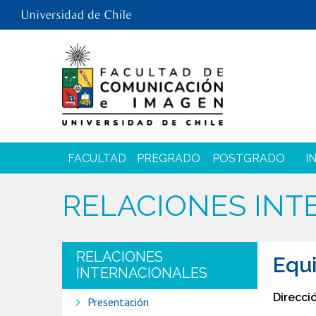
FACULTAD
PREGRADO
POSTGRADO
I
RELACIONES INT
RELACIONES
Equ
INTERNACIONALES
Direcci
Presentación