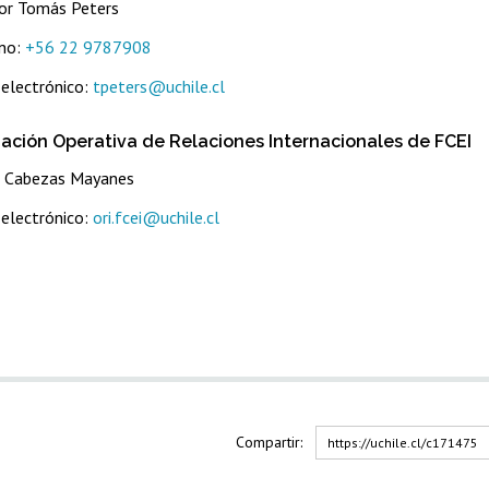
or Tomás Peters
no:
+56 22 9787908
 electrónico:
tpeters@uchile.cl
ación Operativa de Relaciones Internacionales de FCEI
a Cabezas Mayanes
 electrónico:
ori.fcei@uchile.cl
Compartir:
https://uchile.cl/c171475