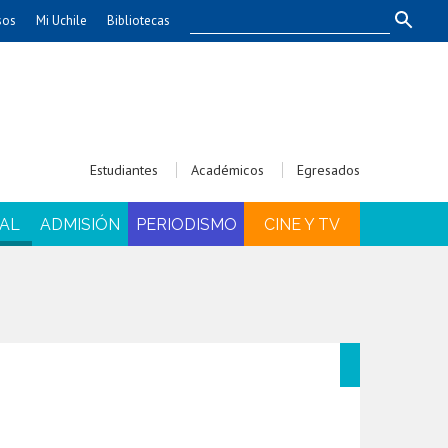
sos
Mi Uchile
Bibliotecas
nismo
Artes
Cs. Agronómicas
ticas
Cs. Forestales y Conservación
éuticas
Cs. Sociales
Estudiantes
Académicos
Egresados
uarias
Comunicación e Imagen
Economía y Negocios
AL
ADMISIÓN
PERIODISMO
CINE Y TV
dades
Gobierno
Odontología
Educación
Estudios Internacionales
ía de
Bachillerato
Hospital Clínico