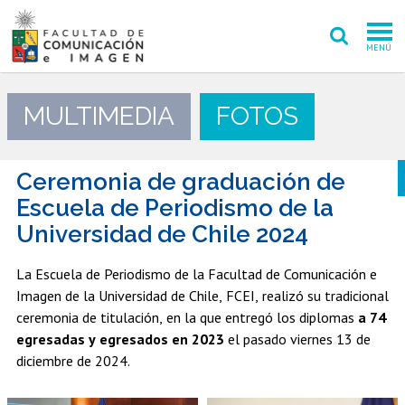
MENÚ
FACULTAD
MULTIMEDIA
FOTOS
PREGRADO
POSTGRADO
Ceremonia de graduación de
Escuela de Periodismo de la
INVESTIGACIÓN CREACIÓN
Universidad de Chile 2024
EXTENSIÓN
La Escuela de Periodismo de la Facultad de Comunicación e
Imagen de la Universidad de Chile, FCEI, realizó su tradicional
INTERNACIONAL
ceremonia de titulación, en la que entregó los diplomas
a 74
ADMISIÓN
egresadas y egresados en 2023
el pasado viernes 13 de
diciembre de 2024.
PERIODISMO
CINE Y TV