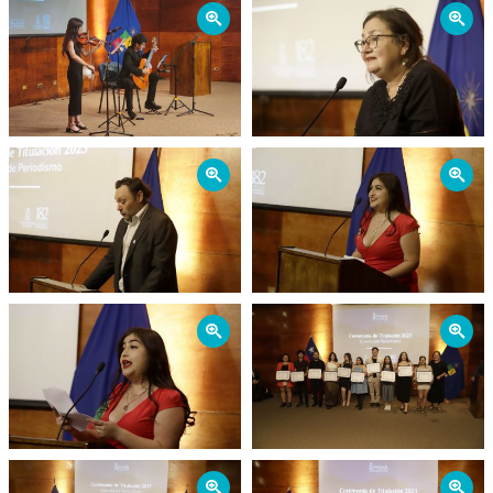
Zoom
Zoom
Estudiantes
Académicos
Egresados
Zoom
Zoom
Zoom
Zoom
Zoom
Zoom